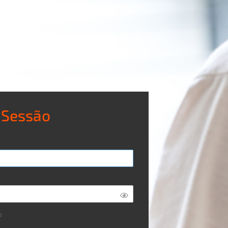
r Sessão
e