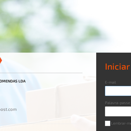
Inicia
COMENDAS LDA
E-mail
Palavra-passe
post.com
Lembrar-m