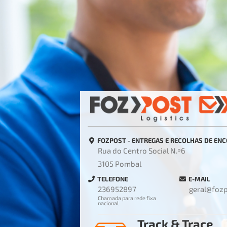
FOZPOST - ENTREGAS E RECOLHAS DE EN
Rua do Centro Social N.º6
3105 Pombal
TELEFONE
E-MAIL
236952897
geral@foz
Chamada para rede fixa
nacional
Track & Trace